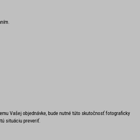
aním.
mu Vašej objednávke, bude nutné túto skutočnosť fotograficky
ú situáciu preveriť.