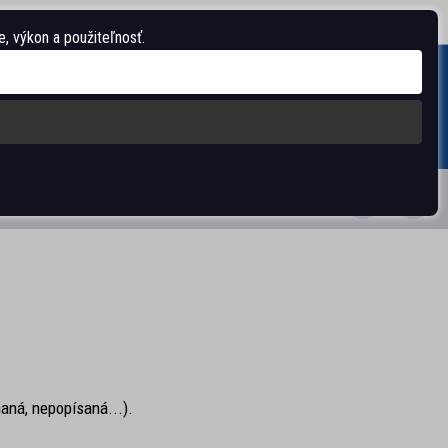
O spoločnosti
Nastavenia
Vrátenie/reklamácia
, výkon a použiteľnosť.
Môj košík
0
0.00 €
IMENT
SLEDUJTE NÁS:
haná, nepopísaná...).