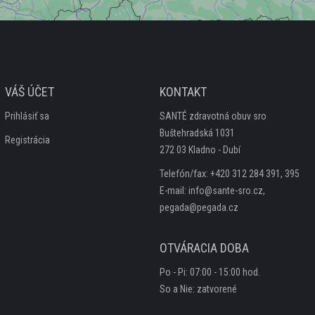
VÁŠ ÚČET
KONTAKT
Prihlásiť sa
SANTÉ zdravotná obuv sro
Buštehradská 1031
Registrácia
272 03 Kladno - Dubí
Telefón/fax: +420 312 284 391, 395
E-mail: info@sante-sro.cz,
pegada@pegada.cz
OTVÁRACIA DOBA
Po - Pi: 07:00 - 15:00 hod.
So a Nie: zatvorené