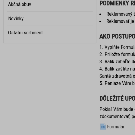
PODMIENKY R
Akčná obuv
Reklamovaný to
Novinky
Reklamovať je
Ostatní sortiment
AKO POSTUPO
Vyplňte Formul
Priložte formul
Balík zabaľte d
Balík zašlite n
Santé zdravotná o
Peniaze Vám bu
DÔLEŽITÉ UPO
Pokiaľ Vám bude 
zdokumentovať, po
Formulár