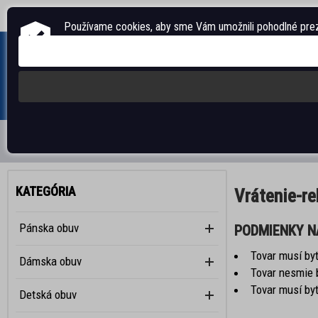
Telefón/fax: +420 312 284 391, 395
E-mail:
pegada@pegada.cz
,
info@sante-
Používame cookies, aby sme Vám umožnili pohodlné preze
ÚVODNÁ STRÁNKA
PÁNSKA OBUV
DÁMSKA OBUV
Vrátenie-r
Pánska obuv
PODMIENKY N
Tovar musí byť
Dámska obuv
Tovar nesmie b
Tovar musí byť
Detská obuv