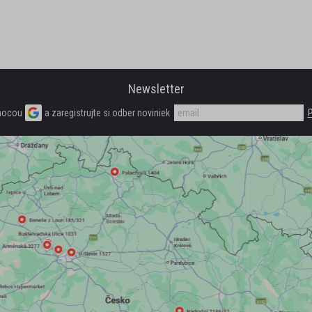
Newsletter
mocou
a zaregistrujte si odber noviniek