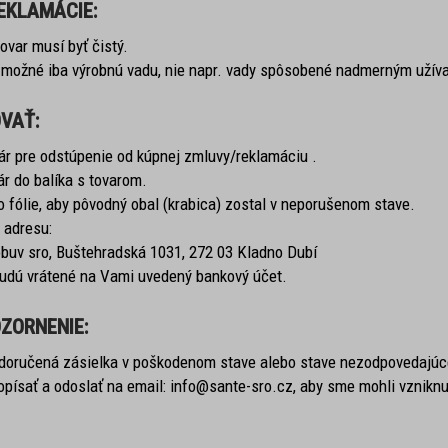
EKLAMÁCIE:
var musí byť čistý.
 možné iba výrobnú vadu, nie napr. vady spôsobené nadmerným užív
VAŤ:
ár pre odstúpenie od kúpnej zmluvy/reklamáciu .
ár do balíka s tovarom.
o fólie, aby pôvodný obal (krabica) zostal v neporušenom stave.
a adresu:
buv sro, Buštehradská 1031, 272 03 Kladno Dubí
dú vrátené na Vami uvedený bankový účet.
ZORNENIE:
doručená zásielka v poškodenom stave alebo stave nezodpovedajúce
písať a odoslať na email: info@sante-sro.cz, aby sme mohli vzniknut