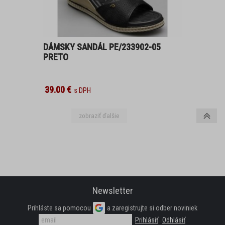
SANDÁLE
DÁMSKY SANDÁL PE/233902-05
TENISKY
PRETO
ZIMNÉ
39.00 €
DOMÁCÍ OBUV
PANTOFLE, ŽABKY
ZIMNÍ
BALERÍNY
Newsletter
LODIČKY
Prihláste sa pomocou
a zaregistrujte si odber noviniek