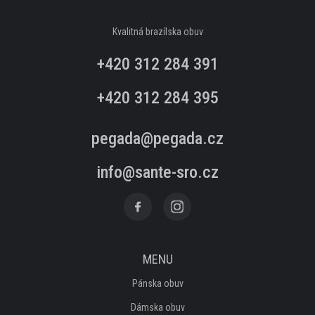
ČLENKOVÁ OBUV
Kvalitná brazílska obuv
KOTNÍKOVÁ OBUV
+420 312 284 391
PANTOFLE
+420 312 284 395
TREKOVÉ
pegada@pegada.cz
ZIMNÍ A KOZAČKY
info@sante-sro.cz
AKČNÁ OBUV
NOVINKY
MENU
OSTATNÍ SORTIMENT
Pánska obuv
Dámska obuv