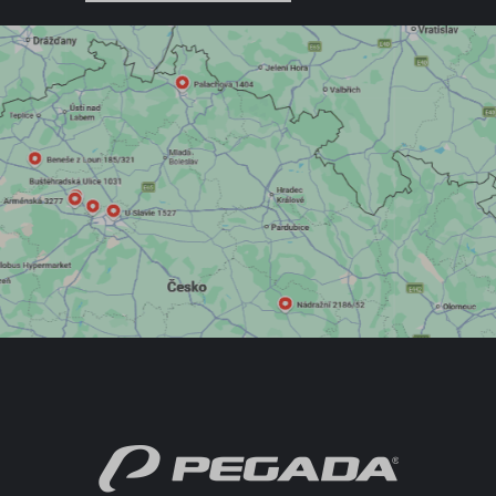
POLOBOTKY
PROFI OBUV
TREKOVÁ OBUV
UNISEX
PROFI
DETSKÁ OBUV
ŠĽAPKY
SANDÁLE
TENISKY