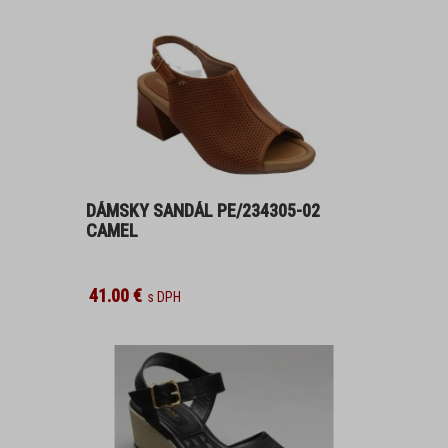
PANTOFLE, ŽABKY
POLOBOTKY
ZIMNÍ OBUV
PROFI OBUV
DÁMSKY SANDÁL PE/234305-02
CAMEL
UNISEX
PROFI
41.00 €
DÁMSKA OBUV
ŠĽAPKY, ŽABKY
DOMÁCA OBUV