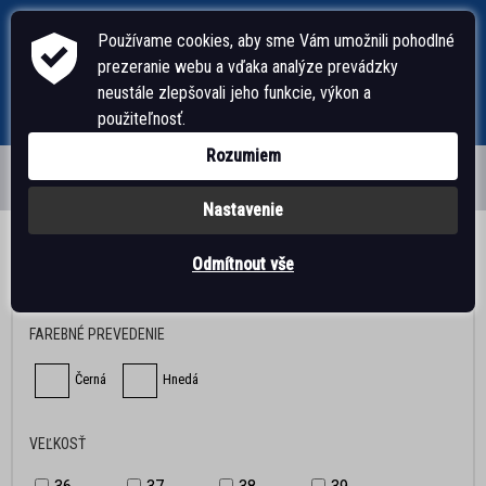
Používame cookies, aby sme Vám umožnili pohodlné
prezeranie webu a vďaka analýze prevádzky
neustále zlepšovali jeho funkcie, výkon a
použiteľnosť.
Rozumiem
Nastavenie
ÚVODNÁ STRÁNKA
Odmítnout vše
FILTROVAT DLE
PÁNSKA OBUV
FAREBNÉ PREVEDENIE
ŠĽAPKY, ŽABKY
Černá
Hnedá
DOMÁCA OBUV
VEĽKOSŤ
SANDÁLE