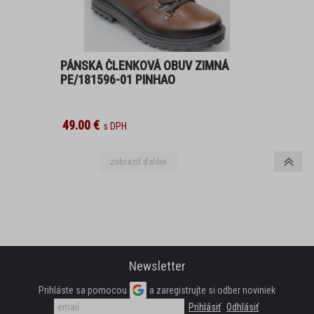
SANDÁLE
PÁNSKA ČLENKOVÁ OBUV ZIMNÁ
TENISKY
PE/181596-01 PINHAO
ZIMNÉ
49.00 €
DOMÁCÍ OBUV
PANTOFLE, ŽABKY
ZIMNÍ
BALERÍNY
Newsletter
LODIČKY
Prihláste sa pomocou
a zaregistrujte si odber noviniek