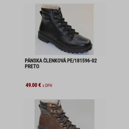
PANTOFLE, ŽABKY
POLOBOTKY
ZIMNÍ OBUV
PROFI OBUV
PÁNSKA ČLENKOVÁ PE/181596-02
PRETO
UNISEX
PROFI
49.00 €
DÁMSKA OBUV
ŠĽAPKY, ŽABKY
DOMÁCA OBUV