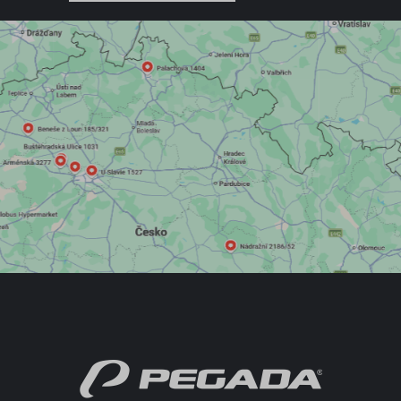
POLOBOTKY
PROFI OBUV
TREKOVÁ OBUV
UNISEX
PROFI
DETSKÁ OBUV
ŠĽAPKY
SANDÁLE
TENISKY