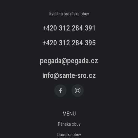
ČLENKOVÁ OBUV
Kvalitná brazílska obuv
KOTNÍKOVÁ OBUV
+420 312 284 391
PANTOFLE
+420 312 284 395
TREKOVÉ
pegada@pegada.cz
ZIMNÍ A KOZAČKY
info@sante-sro.cz
AKČNÁ OBUV
NOVINKY
MENU
OSTATNÍ SORTIMENT
Pánska obuv
Dámska obuv