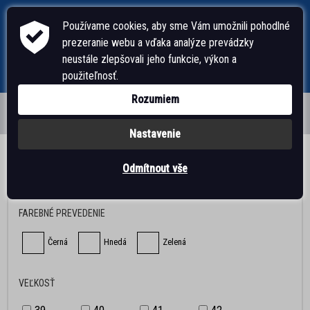
Používame cookies, aby sme Vám umožnili pohodlné
prezeranie webu a vďaka analýze prevádzky
neustále zlepšovali jeho funkcie, výkon a
použiteľnosť.
Rozumiem
Nastavenie
ÚVODNÁ STRÁNKA
Odmítnout vše
FILTROVAT DLE
PÁNSKA OBUV
FAREBNÉ PREVEDENIE
ŠĽAPKY, ŽABKY
Černá
Hnedá
Zelená
DOMÁCA OBUV
VEĽKOSŤ
SANDÁLE