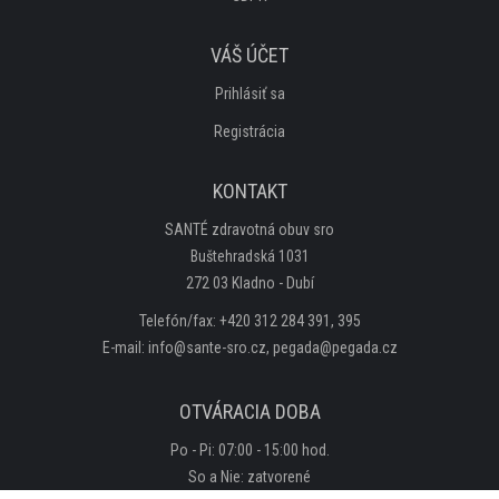
POLOBOTKY
VÁŠ ÚČET
PROFI OBUV
Prihlásiť sa
TREKOVÁ OBUV
Registrácia
UNISEX
KONTAKT
SANTÉ zdravotná obuv sro
PROFI
Buštehradská 1031
272 03 Kladno - Dubí
DETSKÁ OBUV
Telefón/fax: +420 312 284 391, 395
E-mail: info@sante-sro.cz, pegada@pegada.cz
ŠĽAPKY
SANDÁLE
OTVÁRACIA DOBA
Po - Pi: 07:00 - 15:00 hod.
TENISKY
So a Nie: zatvorené