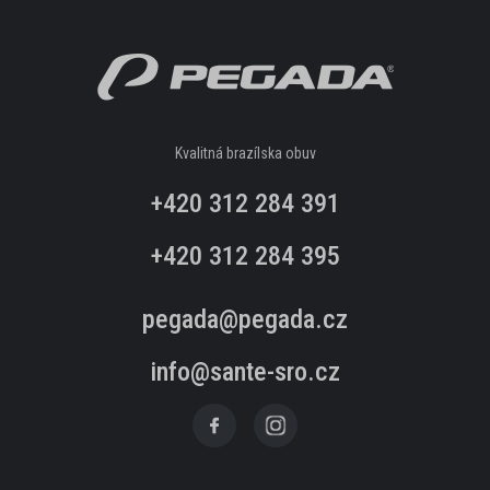
PANTOFLE, ŽABKY
POLOBOTKY
ZIMNÍ OBUV
Kvalitná brazílska obuv
+420 312 284 391
PROFI OBUV
+420 312 284 395
UNISEX
pegada@pegada.cz
PROFI
info@sante-sro.cz
DÁMSKA OBUV
ŠĽAPKY, ŽABKY
DOMÁCA OBUV