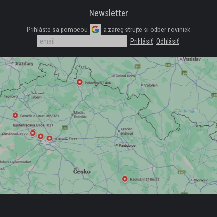
Newsletter
POLTOPÁNKY
Prihláste sa pomocou
a zaregistrujte si odber noviniek
TENISKY
ČLENKOVÁ OBUV
TREKOVÁ OBUV
ZIMNÁ OBUV
NADMERNÉ VEĽKOSTI
DOMÁCÍ OBUV
KOTNÍKOVÁ OBUV
NADMĚRNÉ VELIKOSTI