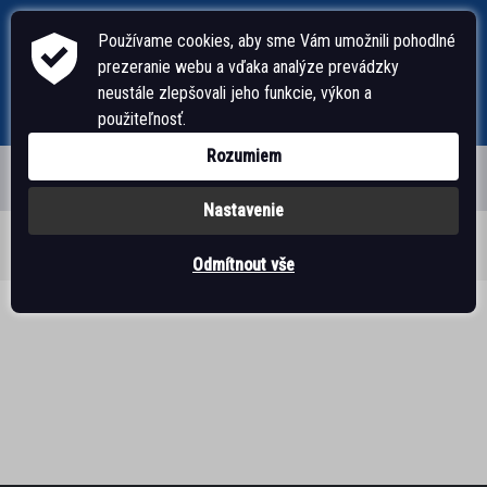
Používame cookies, aby sme Vám umožnili pohodlné
prezeranie webu a vďaka analýze prevádzky
neustále zlepšovali jeho funkcie, výkon a
použiteľnosť.
Rozumiem
Nastavenie
ÚVODNÁ STRÁNKA
Obuv Pegada
>
Akčná obuv
Odmítnout vše
PÁNSKA OBUV
ŠĽAPKY, ŽABKY
DOMÁCA OBUV
SANDÁLE