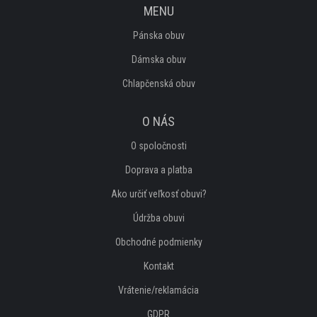
MENU
SANDÁLE
Pánska obuv
Dámska obuv
TENISKY
Chlapčenská obuv
ZIMNÉ
O NÁS
DOMÁCÍ OBUV
O spoločnosti
Doprava a platba
PANTOFLE, ŽABKY
Ako určiť veľkosť obuvi?
ZIMNÍ
Údržba obuvi
Obchodné podmienky
BALERÍNY
Kontakt
LODIČKY
Vrátenie/reklamácia
GDPR