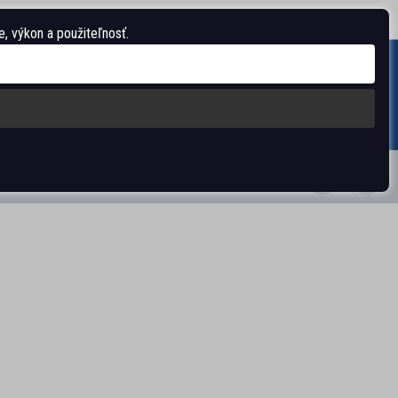
O spoločnosti
Nastavenia
Vrátenie/reklamácia
, výkon a použiteľnosť.
Môj košík
0
0.00 €
IMENT
SLEDUJTE NÁS: