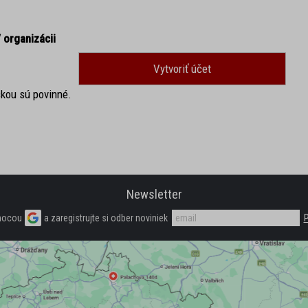
 organizácii
kou sú povinné.
Newsletter
mocou
a zaregistrujte si odber noviniek