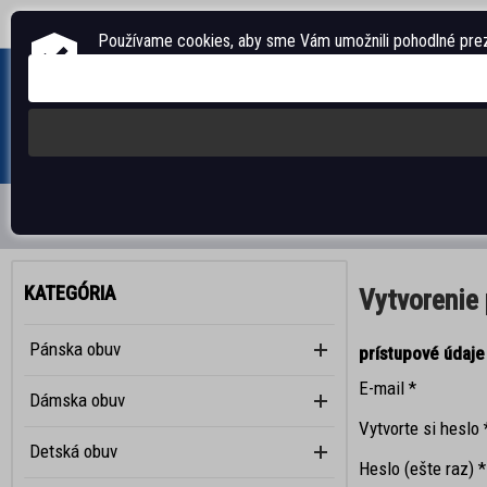
Telefón/fax: +420 312 284 391, 395
E-mail:
pegada@pegada.cz
,
info@sante-
Používame cookies, aby sme Vám umožnili pohodlné preze
ÚVODNÁ STRÁNKA
PÁNSKA OBUV
DÁMSKA OBUV
Vytvorenie
Pánska obuv
prístupové údaje
E-mail
*
Dámska obuv
Vytvorte si heslo
Detská obuv
Heslo (ešte raz)
*