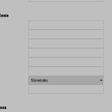
čenie
resa