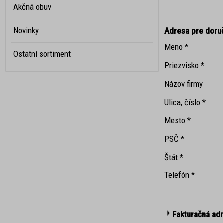
Akčná obuv
Novinky
Adresa pre doru
Meno
*
Ostatní sortiment
Priezvisko
*
Názov firmy
Ulica, číslo
*
Mesto
*
PSČ
*
Štát
*
Telefón
*
Fakturačná ad