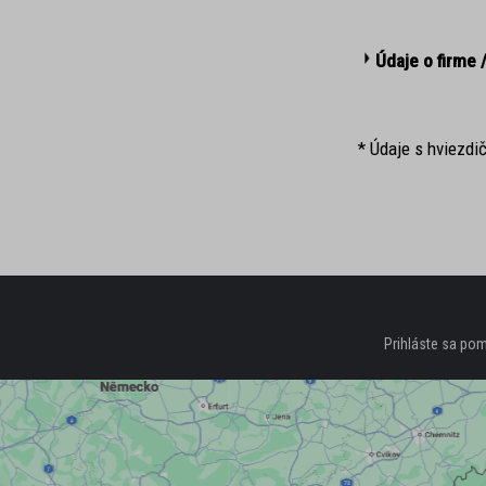
Údaje o firme /
*
Údaje s hviezdič
Prihláste sa po