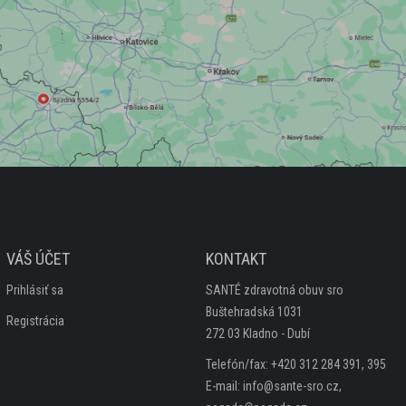
VÁŠ ÚČET
KONTAKT
Prihlásiť sa
SANTÉ zdravotná obuv sro
Buštehradská 1031
Registrácia
272 03 Kladno - Dubí
Telefón/fax: +420 312 284 391, 395
E-mail: info@sante-sro.cz,