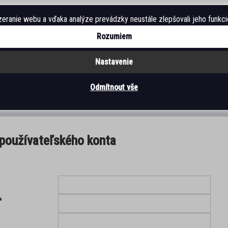
sro.cz
ranie webu a vďaka analýze prevádzky neustále zlepšovali jeho funkcie
Rozumiem
Nastavenie
Odmítnout vše
DETSKÁ OBUV
AKČNÁ OBUV
NOVINKY
OSTATNÍ SORT
 používateľského konta
*