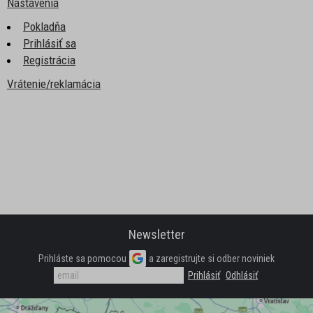
Nastavenia
POLTOPÁNKY
Pokladňa
Prihlásiť sa
TENISKY
Registrácia
Vrátenie/reklamácia
ČLENKOVÁ OBUV
TREKOVÁ OBUV
ZIMNÁ OBUV
NADMERNÉ VEĽKOSTI
DOMÁCÍ OBUV
Newsletter
Prihláste sa pomocou
a zaregistrujte si odber noviniek
KOTNÍKOVÁ OBUV
NADMĚRNÉ VELIKOSTI