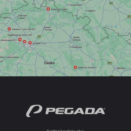
PANTOFLE, ŽABKY
POLOBOTKY
ZIMNÍ OBUV
PROFI OBUV
UNISEX
PROFI
DÁMSKA OBUV
ŠĽAPKY, ŽABKY
DOMÁCA OBUV