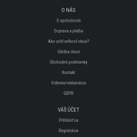
POLOBOTKY
O NÁS
PROFI OBUV
O spoločnosti
Doprava a platba
TREKOVÁ OBUV
Ako určiť veľkosť obuvi?
UNISEX
Údržba obuvi
Obchodné podmienky
PROFI
Kontakt
DETSKÁ OBUV
Vrátenie/reklamácia
GDPR
ŠĽAPKY
VÁŠ ÚČET
SANDÁLE
Prihlásiť sa
TENISKY
Registrácia