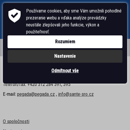
Používame cookies, aby sme Vám umožnili pohodlné
prezeranie webu a vďaka analýze prevádzky
neustále zlepšovali jeho funkcie, výkon a
použiteľnosť.
Rozumiem
Nastavenie
ÚVODNÁ STRÁNKA
Horná lišta
Odmítnout vše
PÁNSKA OBUV
Telefón/fax: +420 312 284 391, 395
ŠĽAPKY, ŽABKY
E-mail:
pegada@pegada.cz
,
info@sante-sro.cz
DOMÁCA OBUV
O spoločnosti
SANDÁLE