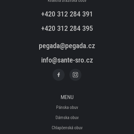
Kvalitná brazílska obuv
+420 312 284 391
SANDÁLE
+420 312 284 395
TENISKY
pegada@pegada.cz
ZIMNÉ
info@sante-sro.cz
DOMÁCÍ OBUV
PANTOFLE, ŽABKY
ZIMNÍ
MENU
BALERÍNY
Pánska obuv
Dámska obuv
LODIČKY
Chlapčenská obuv